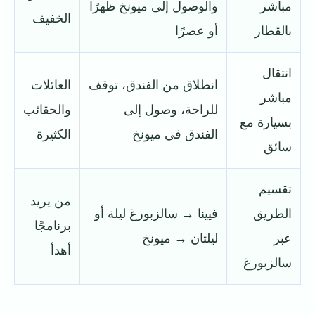
مباشر
والوصول إلى ميونخ ظهرًا
الخفيف
بالقطار
أو عصرًا
انتقال
انطلاق من الفندق، توقف
العائلات
مباشر
للراحة، وصول إلى
والحقائب
بسيارة مع
الفندق في ميونخ
الكثيرة
سائق
تقسيم
من يريد
الطريق
فيينا → سالزبورغ ليلة أو
برنامجًا
عبر
ليلتان → ميونخ
أهدأ
سالزبورغ