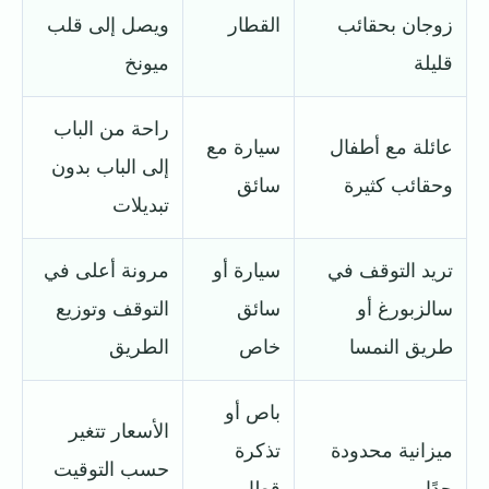
زوجان بحقائب
القطار
ويصل إلى قلب
قليلة
ميونخ
راحة من الباب
عائلة مع أطفال
سيارة مع
إلى الباب بدون
وحقائب كثيرة
سائق
تبديلات
تريد التوقف في
سيارة أو
مرونة أعلى في
سالزبورغ أو
سائق
التوقف وتوزيع
طريق النمسا
خاص
الطريق
باص أو
الأسعار تتغير
ميزانية محدودة
تذكرة
حسب التوقيت