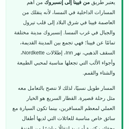
يعتبر طريق
من فيينا إلى إنسبروك
من أهم
المسارات الداخلية في النمسا، لأنه ينقلك من
العاصمة فيينا في شرق البلاد إلى قلب تيرول
والجبال في غرب النمسا. إنسبروك مدينة مختلفة
تمامًا عن فيينا؛ فهي تجمع بين المدينة القديمة،
السقف الذهبي، نهر Inn، إطلالات Nordkette،
وأجواء الألب التي تجعلها مناسبة لمحبي الطبيعة
والشتاء والقمم.
المسار طويل نسبيًا، لذلك لا ننصح بالتعامل معه
مثل رحلة قصيرة. القطار السريع هو الخيار
العملي لمعظم المسافرين، بينما تكون السيارة مع
سائق خاص مناسبة للعائلات التي لديها أطفال
وحقائب كثيرة أو تريد انتقالًا مباشرًا من الفندق