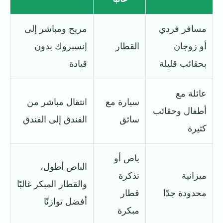
مسافر فردي
مريح ومباشر إلى
أو زوجان
القطار
إنسبروك بدون
بحقائب قليلة
قيادة
عائلة مع
سيارة مع
انتقال مباشر من
أطفال وحقائب
سائق
الفندق إلى الفندق
كثيرة
باص أو
الباص أطول،
ميزانية
تذكرة
والقطار المبكر غالبًا
محدودة جدًا
قطار
أفضل توازنًا
مبكرة