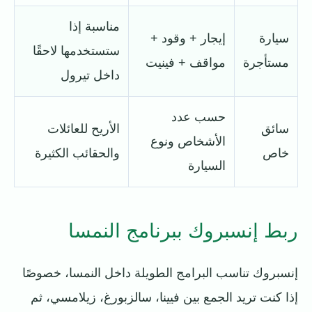
مناسبة إذا
سيارة
إيجار + وقود +
ستستخدمها لاحقًا
مستأجرة
مواقف + فينيت
داخل تيرول
حسب عدد
سائق
الأريح للعائلات
الأشخاص ونوع
خاص
والحقائب الكثيرة
السيارة
ربط إنسبروك ببرنامج النمسا
إنسبروك تناسب البرامج الطويلة داخل النمسا، خصوصًا
إذا كنت تريد الجمع بين فيينا، سالزبورغ، زيلامسي، ثم