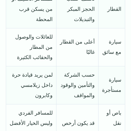
القطار
الحجز المبكر
من يسكن قرب
والتبديلات
المحطة
للعائلات والوصول
سيارة
أعلى من القطار
من المطار
مع سائق
غالبًا
والحقائب الكثيرة
حسب الشركة
لمن يريد قيادة حرة
سيارة
والتأمين والوقود
داخل زيلامسي
مستأجرة
والمواقف
وكابرون
باص أو
للمسافر الفردي
نقل
قد يكون أرخص
وليس الخيار الأفضل