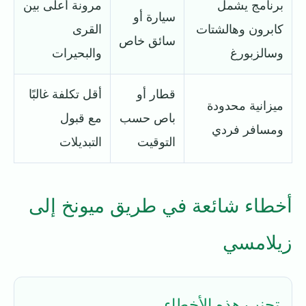
برنامج يشمل
مرونة أعلى بين
سيارة أو
كابرون وهالشتات
القرى
سائق خاص
وسالزبورغ
والبحيرات
قطار أو
أقل تكلفة غالبًا
ميزانية محدودة
باص حسب
مع قبول
ومسافر فردي
التوقيت
التبديلات
أخطاء شائعة في طريق ميونخ إلى
زيلامسي
تجنب هذه الأخطاء