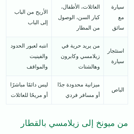
سيارة
العائلات، الأطفال،
الأريح من الباب
مع
كبار السن، الوصول
إلى الباب
سائق
من المطار
من يريد حرية في
انتبه لعبور الحدود
استئجار
زيلامسي وكابرون
والفينيت
سيارة
وهالشتات
والمواقف
ميزانية محدودة جدًا
ليس دائمًا مباشرًا
الباص
أو مسافر فردي
أو مريحًا للعائلات
من ميونخ إلى زيلامسي بالقطار