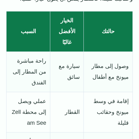
الخيار
حالتك
الأفضل
السبب
غالبًا
راحة مباشرة
وصول إلى مطار
سيارة مع
من المطار إلى
ميونخ مع أطفال
سائق
الفندق
إقامة في وسط
عملي ويصل
ميونخ وحقائب
القطار
إلى محطة Zell
قليلة
am See