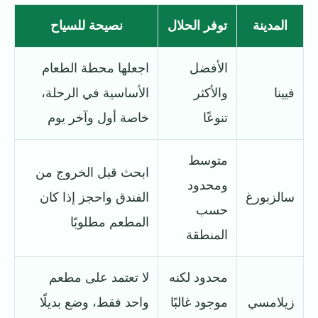
المدينة
توفر الحلال
نصيحة للسياح
الأفضل
اجعلها محطة الطعام
فيينا
والأكثر
الأساسية في الرحلة،
تنوعًا
خاصة أول وآخر يوم
متوسط
ابحث قبل الخروج من
ومحدود
سالزبورغ
الفندق واحجز إذا كان
حسب
المطعم مطلوبًا
المنطقة
محدود لكنه
لا تعتمد على مطعم
زيلامسي
موجود غالبًا
واحد فقط، وضع بديلًا