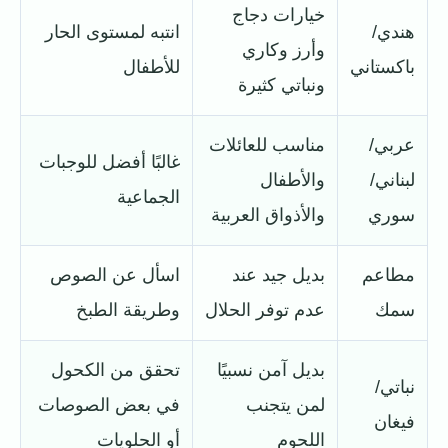
خيارات دجاج
هندي/
انتبه لمستوى الحار
وأرز وكاري
باكستاني
للأطفال
ونباتي كثيرة
عربي/
مناسب للعائلات
غالبًا أفضل للوجبات
لبناني/
والأطفال
الجماعية
سوري
والأذواق العربية
مطاعم
بديل جيد عند
اسأل عن الصوص
سمك
عدم توفر الحلال
وطريقة الطبخ
بديل آمن نسبيًا
تحقق من الكحول
نباتي/
لمن يتجنب
في بعض الصوصات
فيغان
اللحوم
أو الحلويات