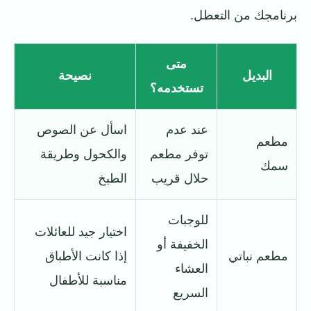
برنامجك من التعطل.
متى
البديل
نصيحة
تستخدمه؟
عند عدم
اسأل عن الصوص
مطعم
توفر مطعم
والكحول وطريقة
سمك
حلال قريب
الطبخ
للوجبات
اختيار جيد للعائلات
الخفيفة أو
مطعم نباتي
إذا كانت الأطباق
العشاء
مناسبة للأطفال
السريع