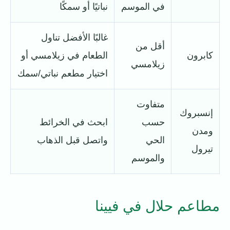
في الموسم
نباتيًا أو سمكًا
غالبًا الأفضل تناول
أقل من
كابرون
الطعام في زيلامسي أو
زيلامسي
اختيار مطعم نباتي/سمك
متفاوت
إنسبروك
حسب
ابحث في الخرائط
ومدن
الحي
واتصل قبل الذهاب
تيرول
والموسم
مطاعم حلال في فيينا