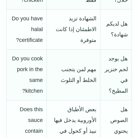
حلال؟
فقط
chicken?
الشهادة تزيد
Do you have
هل لديكم
الاطمئنان إذا كانت
halal
شهادة؟
متوفرة
certificate?
هل يوجد
Do you cook
لحم خنزير
مهم لمن يتجنب
pork in the
في
الخلط أو التلوث
same
المطبخ؟
kitchen?
هل
بعض الأطباق
Does this
الصوص
الأوروبية يدخل فيها
sauce
يحتوي
نبيذ أو كحول في
contain