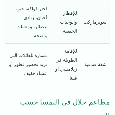
اختر فواكه، خبز،
للإفطار
أجبان، زبادي،
سوبرماركت
والوجبات
عصائر، ومعلبات
الخفيفة
واضحة
للإقامة
ممتازة للعائلات التي
الطويلة في
شقة فندقية
تريد تحضير فطور أو
زيلامسي أو
عشاء خفيف
فيينا
مطاعم حلال في النمسا حسب