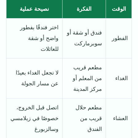
الوقت
الفكرة
نصيحة عملية
اختر فندقًا بفطور
فندق أو شقة أو
الفطور
واضح أو شقة
سوبرماركت
للعائلات
مطعم قريب
لا تجعل الغداء بعيدًا
الغداء
من المعلم أو
عن مسار الجولة
مركز المدينة
مطعم حلال
اتصل قبل الخروج،
العشاء
قريب من
خصوصًا في زيلامسي
الفندق
وسالزبورغ