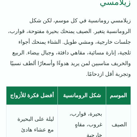
زيلامسي
زيلامسي رومانسية في كل موسم، لكن شكل
الرومانسية يتغير. الصيف يمنحك بحيرة مفتوحة، قوارب،
جلسات خارجية، ومشي طويل. الشتاء يمنحك أجواء
ثلجية، إنارة مسائية، مقاهي دافئة، وجبال بيضاء. الربيع
والخريف مناسبين لمن يريد هدوءًا وأسعارًا ألطف نسبيًا
وتجربة أقل ازدحامًا.
الموسم
شكل الرومانسية
أفضل فكرة للأزواج
بحيرة، قوارب،
ليلة على البحيرة
الصيف
غروب، مقاهٍ
مع عشاء هادئ
خارجية