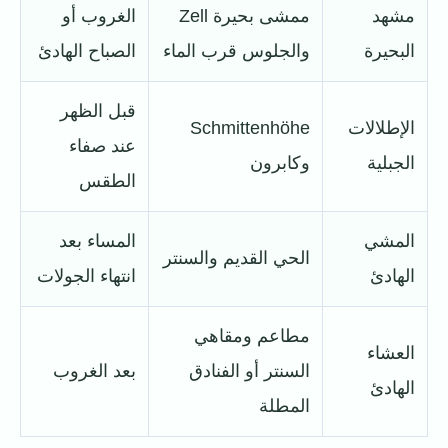
مشهد
ممشى بحيرة Zell
الغروب أو
البحيرة
والجلوس قرب الماء
الصباح الهادئ
قبل الظهر
الإطلالات
Schmittenhöhe
عند صفاء
الجبلية
وكابرون
الطقس
المشي
المساء بعد
الحي القديم والسنتر
الهادئ
انتهاء الجولات
مطاعم ومقاهي
العشاء
السنتر أو الفنادق
بعد الغروب
الهادئ
المطلة