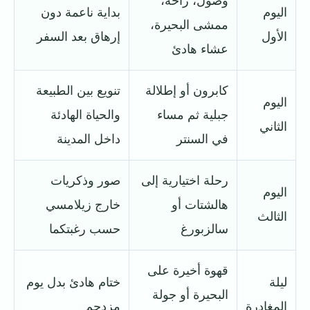
وصول، راحة،
اليوم
بداية ناعمة دون
ممشى البحيرة،
الأول
إرهاق بعد السفر
عشاء هادئ
كابرون أو إطلالة
تنويع بين الطبيعة
اليوم
جبلية ثم مساء
والحياة الهادئة
الثاني
في السنتر
داخل المدينة
رحلة اختيارية إلى
صور وذكريات
اليوم
هالشتات أو
خارج زيلامسي
الثالث
سالزبورغ
حسب رغبتكما
قهوة أخيرة على
ليلة
ختام هادئ بدل يوم
البحيرة أو جولة
المغادرة
مزدحم