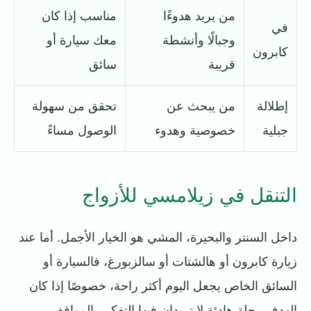
من يريد هدوءًا
مناسب إذا كان
في
وجبالًا وأنشطة
معك سيارة أو
كابرون
قريبة
سائق
إطلالة
من يبحث عن
تحقق من سهولة
جبلية
خصوصية وهدوء
الوصول مساءً
التنقل في زيلامسي للأزواج
داخل السنتر والبحيرة، المشي هو الخيار الأجمل. أما عند
زيارة كابرون أو هالشتات أو سالزبورغ، فالسيارة أو
السائق الخاص يجعل اليوم أكثر راحة، خصوصًا إذا كان
الهدف رحلة هادئة لا تريدان فيها التفكير بالمواقف