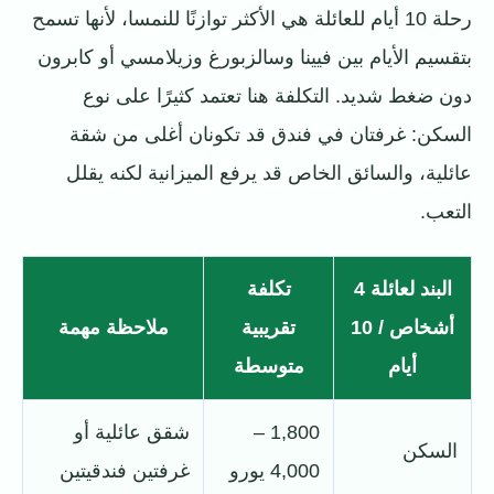
رحلة 10 أيام للعائلة هي الأكثر توازنًا للنمسا، لأنها تسمح
بتقسيم الأيام بين فيينا وسالزبورغ وزيلامسي أو كابرون
دون ضغط شديد. التكلفة هنا تعتمد كثيرًا على نوع
السكن: غرفتان في فندق قد تكونان أغلى من شقة
عائلية، والسائق الخاص قد يرفع الميزانية لكنه يقلل
التعب.
البند لعائلة 4
تكلفة
أشخاص / 10
تقريبية
ملاحظة مهمة
أيام
متوسطة
1,800 –
شقق عائلية أو
السكن
4,000 يورو
غرفتين فندقيتين