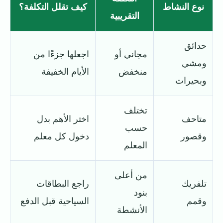
نوع النشاط
كيف تقلل التكلفة؟
التقريبية
حدائق
مجاني أو
اجعلها جزءًا من
ومشي
منخفض
الأيام الخفيفة
وبحيرات
تختلف
متاحف
اختر الأهم بدل
حسب
وقصور
دخول كل معلم
المعلم
من أعلى
تلفريك
راجع البطاقات
بنود
وقمم
السياحية قبل الدفع
الأنشطة