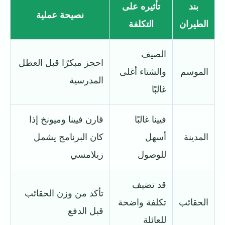
بند
تأثيره على
نصيحة عملية
الطيران
التكلفة
الصيف
احجز مبكرًا قبل العطل
الموسم
والشتاء أغلى
المدرسية
غالبًا
فيينا غالبًا
قارن فيينا وميونخ إذا
المدينة
أسهل
كان البرنامج يشمل
للوصول
زيلامسي
قد تضيف
تأكد من وزن الحقائب
الحقائب
تكلفة واضحة
قبل الدفع
للعائلة