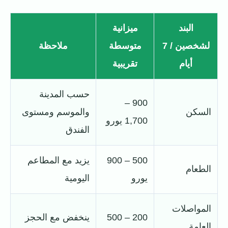
البند
ميزانية
لشخصين / 7
متوسطة
ملاحظة
أيام
تقريبية
حسب المدينة
900 –
السكن
والموسم ومستوى
1,700 يورو
الفندق
500 – 900
يزيد مع المطاعم
الطعام
يورو
اليومية
المواصلات
200 – 500
ينخفض مع الحجز
العامة