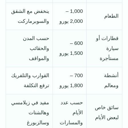
1,000 –
ينخفض مع الشقق
الطعام
2,000 يورو
والسوبرماركت
قطارات أو
حسب المدن
600 –
سيارة
والحقائب
1,500 يورو
مستأجرة
والمواقف
أنشطة
700 –
القوارب والتلفريك
ومعالم
1,800 يورو
ترفع التكلفة
حسب عدد
مفيد في زيلامسي
سائق خاص
الأيام
وهالشتات
لبعض الأيام
والمسارات
وسالزبورغ