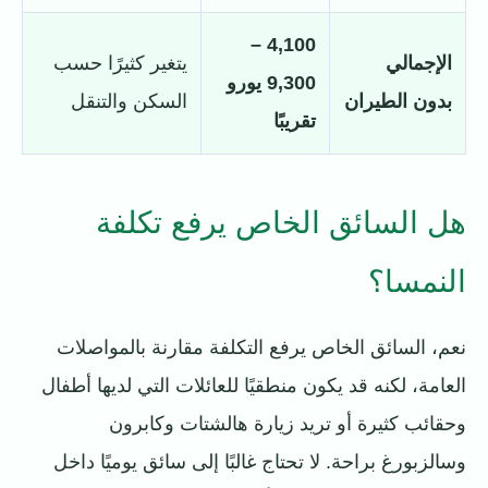
4,100 –
الإجمالي
يتغير كثيرًا حسب
9,300 يورو
بدون الطيران
السكن والتنقل
تقريبًا
هل السائق الخاص يرفع تكلفة
النمسا؟
نعم، السائق الخاص يرفع التكلفة مقارنة بالمواصلات
العامة، لكنه قد يكون منطقيًا للعائلات التي لديها أطفال
وحقائب كثيرة أو تريد زيارة هالشتات وكابرون
وسالزبورغ براحة. لا تحتاج غالبًا إلى سائق يوميًا داخل