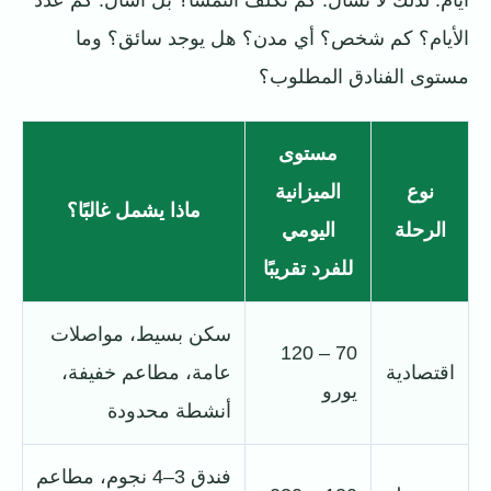
أيام. لذلك لا تسأل: كم تكلف النمسا؟ بل اسأل: كم عدد
الأيام؟ كم شخص؟ أي مدن؟ هل يوجد سائق؟ وما
مستوى الفنادق المطلوب؟
مستوى
نوع
الميزانية
ماذا يشمل غالبًا؟
الرحلة
اليومي
للفرد تقريبًا
سكن بسيط، مواصلات
70 – 120
اقتصادية
عامة، مطاعم خفيفة،
يورو
أنشطة محدودة
فندق 3–4 نجوم، مطاعم