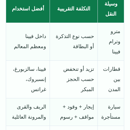
وسيلة
التكلفة التقريبية
أفضل استخدام
النقل
مترو
حسب نوع التذكرة
داخل فيينا
وترام
أو البطاقة
ومعظم المعالم
فيينا
قطارات
تزيد أو تنخفض
فيينا، سالزبورغ،
بين
حسب الحجز
إنسبروك،
المدن
المبكر
غراتس
سيارة
إيجار + وقود +
الريف والقرى
مستأجرة
مواقف + رسوم
والمرونة العائلية