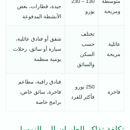
متوسطة
130 – 230
جيدة، قطارات، بعض
ومريحة
يورو
الأنشطة المدفوعة
تختلف
شقق أو فنادق عائلية،
عائلية
حسب
سيارة أو سائق، رحلات
مريحة
السكن
يومية منظمة
والسائق
فنادق راقية، مطاعم
250 يورو
فاخرة
فاخرة، سائق خاص،
فأكثر للفرد
برامج خاصة
تكلفة تذاكر الطيران إلى النمسا